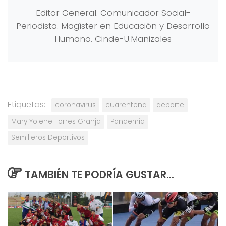
Editor General. Comunicador Social-
Periodista. Magíster en Educación y Desarrollo
Humano. Cinde-U.Manizales
Etiquetas:
coronavirus
cuarentena
deporte
Mary Yolene Torres Granja
Pandemia
Semilleros Deportivos
TAMBIÉN TE PODRÍA GUSTAR...