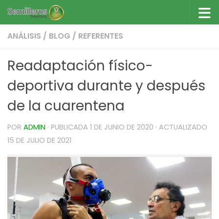
Saltar al contenido
ANÁLISIS
/
BLOG
/
REFERENTES
Readaptación físico-
deportiva durante y después
de la cuarentena
POR
ADMIN
· PUBLICADA
1 DE JUNIO DE 2020
· ACTUALIZADO
15 DE JULIO DE 2021