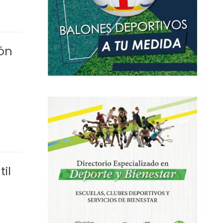
ón
il