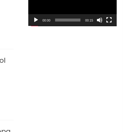
00:00
00:15
ol
opa