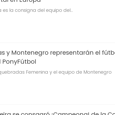
 es la consigna del equipo del...
 y Montenegro representarán el fútb
l PonyFútbol
squebradas Femenina y el equipo de Montenegro
reira se consagró ¡Campeona! de la C