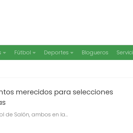
s
Fútbol
Deportes
Blogueros
Servic
tos merecidos para selecciones
as
bol de Salón, ambos en la...