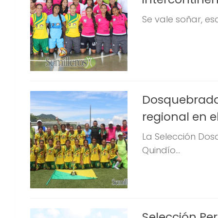
Se vale soñar, esa
Dosquebradas
regional en e
La Selección Do
Quindío...
Selección Pe