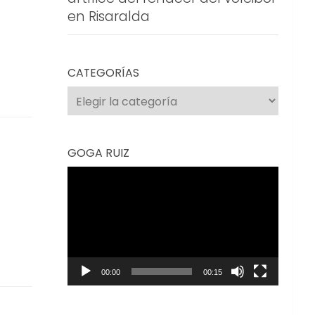
en Risaralda
CATEGORÍAS
Categorías
GOGA RUIZ
Reproductor
de
vídeo
00:00
00:15