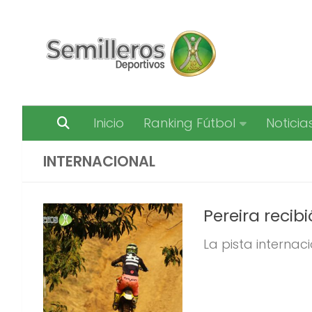
Saltar al contenido
Inicio
Ranking Fútbol
Noticia
INTERNACIONAL
Pereira recib
La pista internac