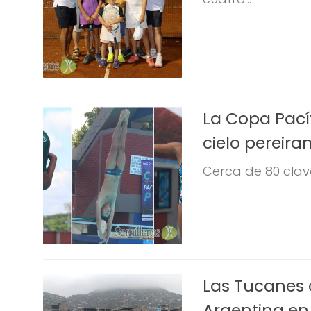
La Copa Pacíf
cielo pereira
Cerca de 80 clava
Las Tucanes c
Argentina e