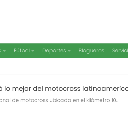
s
Fútbol
Deportes
Blogueros
Servic
ió lo mejor del motocross latinoameri
ional de motocross ubicada en el kilómetro 10...