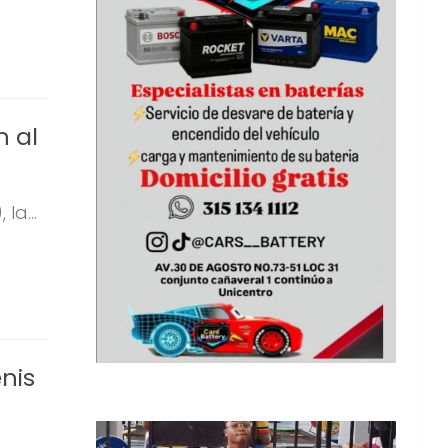
n al
la...
enis