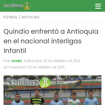
Saltar al contenido
FÚTBOL
/
NOTICIAS
Quindío enfrentó a Antioquia
en el nacional interligas
infantil
POR
ADMIN
· PUBLICADA
25 DE FEBRERO DE 2021
·
ACTUALIZADO
25 DE FEBRERO DE 2021