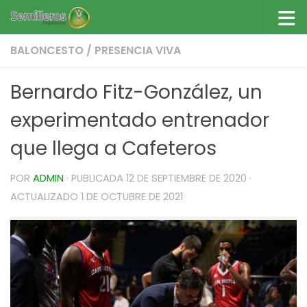
Saltar al contenido
BALONCESTO
/
PRESENCIA VIVA
Bernardo Fitz-González, un
experimentado entrenador
que llega a Cafeteros
POR
ADMIN
· PUBLICADA
12 DE SEPTIEMBRE DE 2020
·
ACTUALIZADO
1 DE OCTUBRE DE 2021