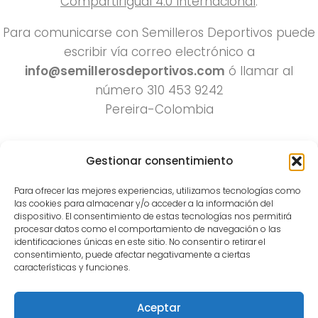
CompartirIgual 4.0 Internacional
.
Para comunicarse con Semilleros Deportivos puede
escribir vía correo electrónico a
info@semillerosdeportivos.com
ó llamar al
número 310 453 9242
Pereira-Colombia
Gestionar consentimiento
Para ofrecer las mejores experiencias, utilizamos tecnologías como
las cookies para almacenar y/o acceder a la información del
dispositivo. El consentimiento de estas tecnologías nos permitirá
procesar datos como el comportamiento de navegación o las
Todos los derechos reservados 2022.
identificaciones únicas en este sitio. No consentir o retirar el
consentimiento, puede afectar negativamente a ciertas
Funciona con
- Diseñado con el
Tema Hueman
características y funciones.
Aceptar