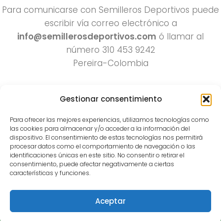
Para comunicarse con Semilleros Deportivos puede
escribir vía correo electrónico a
info@semillerosdeportivos.com
ó llamar al
número 310 453 9242
Pereira-Colombia
Gestionar consentimiento
Para ofrecer las mejores experiencias, utilizamos tecnologías como
las cookies para almacenar y/o acceder a la información del
dispositivo. El consentimiento de estas tecnologías nos permitirá
procesar datos como el comportamiento de navegación o las
Todos los derechos reservados 2022.
identificaciones únicas en este sitio. No consentir o retirar el
consentimiento, puede afectar negativamente a ciertas
Funciona con
- Diseñado con el
Tema Hueman
características y funciones.
Aceptar