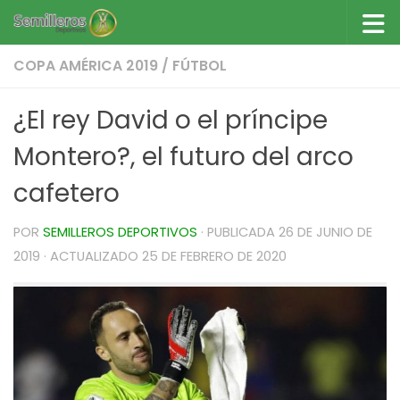
Saltar al contenido
COPA AMÉRICA 2019
/
FÚTBOL
¿El rey David o el príncipe
Montero?, el futuro del arco
cafetero
POR
SEMILLEROS DEPORTIVOS
· PUBLICADA
26 DE JUNIO DE
2019
· ACTUALIZADO
25 DE FEBRERO DE 2020