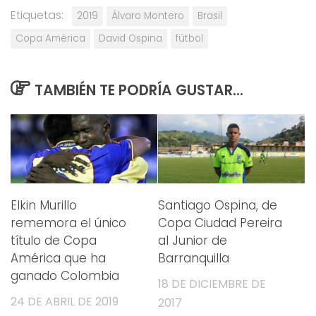
Etiquetas:
2019
Álvaro Montero
Brasil
Copa América
David Ospina
fútbol
TAMBIÉN TE PODRÍA GUSTAR...
Elkin Murillo
Santiago Ospina, de
rememora el único
Copa Ciudad Pereira
título de Copa
al Junior de
América que ha
Barranquilla
ganado Colombia
18 DE DICIEMBRE DE
24 DE ABRIL DE 2019
2017