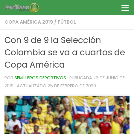
Saltar al contenido
COPA AMÉRICA 2019
/
FÚTBOL
Con 9 de 9 la Selección
Colombia se va a cuartos de
Copa América
POR
SEMILLEROS DEPORTIVOS
· PUBLICADA
23 DE JUNIO DE
2019
· ACTUALIZADO
25 DE FEBRERO DE 2020