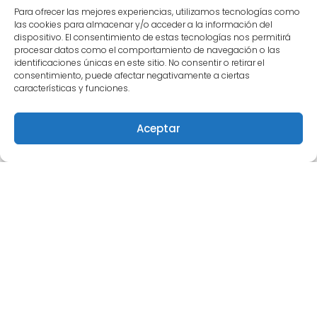
Para ofrecer las mejores experiencias, utilizamos tecnologías como
las cookies para almacenar y/o acceder a la información del
dispositivo. El consentimiento de estas tecnologías nos permitirá
procesar datos como el comportamiento de navegación o las
identificaciones únicas en este sitio. No consentir o retirar el
00:00
00:15
consentimiento, puede afectar negativamente a ciertas
características y funciones.
Aceptar
Este obra está bajo una
licencia de Creative
Commons Reconocimiento-NoComercial-
CompartirIgual 4.0 Internacional
.
Para comunicarse con Semilleros Deportivos puede
escribir vía correo electrónico a
info@semillerosdeportivos.com
ó llamar al