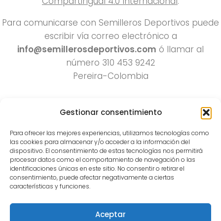
CompartirIgual 4.0 Internacional
.
Para comunicarse con Semilleros Deportivos puede
escribir vía correo electrónico a
info@semillerosdeportivos.com
ó llamar al
número 310 453 9242
Pereira-Colombia
Gestionar consentimiento
Para ofrecer las mejores experiencias, utilizamos tecnologías como
las cookies para almacenar y/o acceder a la información del
dispositivo. El consentimiento de estas tecnologías nos permitirá
procesar datos como el comportamiento de navegación o las
Todos los derechos reservados 2022.
identificaciones únicas en este sitio. No consentir o retirar el
consentimiento, puede afectar negativamente a ciertas
Funciona con
- Diseñado con el
Tema Hueman
características y funciones.
Aceptar