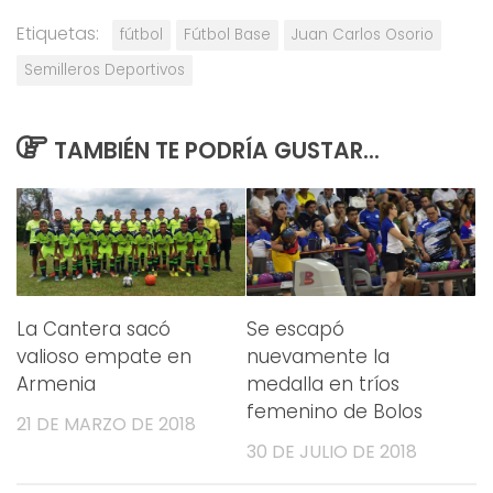
Etiquetas:
fútbol
Fútbol Base
Juan Carlos Osorio
Semilleros Deportivos
TAMBIÉN TE PODRÍA GUSTAR...
La Cantera sacó
Se escapó
valioso empate en
nuevamente la
Armenia
medalla en tríos
femenino de Bolos
21 DE MARZO DE 2018
30 DE JULIO DE 2018