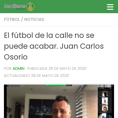
Saltar al contenido
FÚTBOL
/
NOTICIAS
El fútbol de la calle no se
puede acabar. Juan Carlos
Osorio
POR
ADMIN
· PUBLICADA
28 DE MAYO DE 2020
·
ACTUALIZADO
28 DE MAYO DE 2020