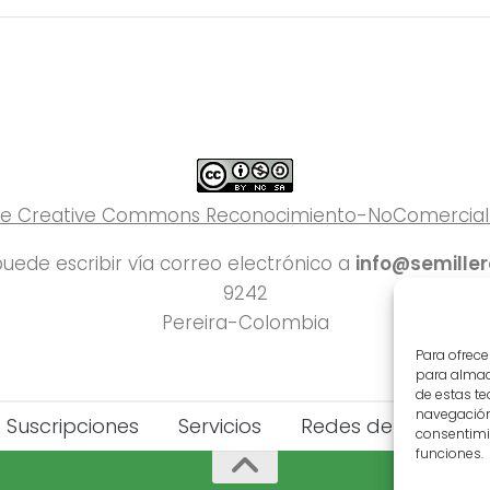
 de Creative Commons Reconocimiento-NoComercial-C
uede escribir vía correo electrónico a
info@semille
9242
Pereira-Colombia
Para ofrece
para almace
de estas t
navegación 
Suscripciones
Servicios
Redes del Deporte
consentimie
funciones.