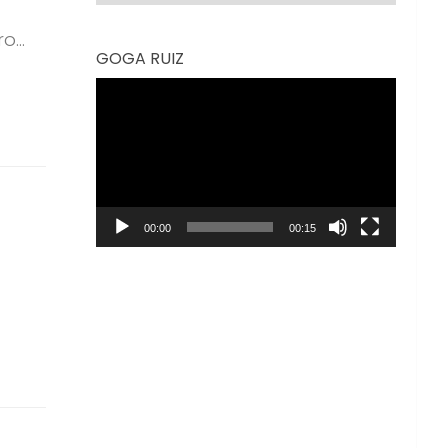
...
GOGA RUIZ
Reproductor
de
vídeo
00:00
00:15