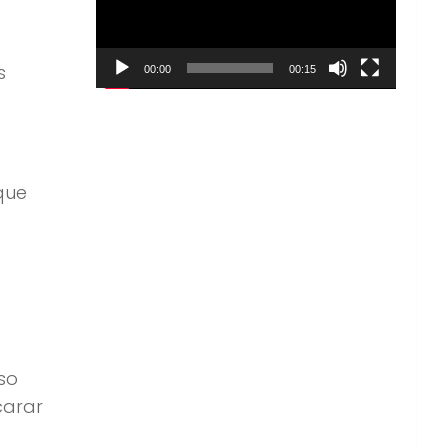
s
00:00
00:15
que
so
carar