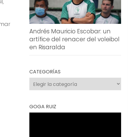
l,
umar
Andrés Mauricio Escobar: un
artífice del renacer del voleibol
en Risaralda
CATEGORÍAS
Categorías
GOGA RUIZ
Reproductor
de
vídeo