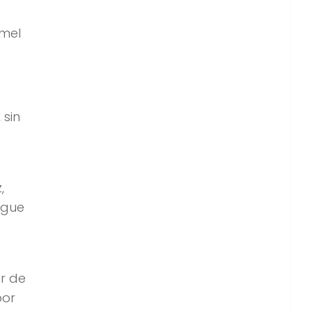
amel
 sin
e
,
egue
ir de
por