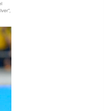
l
ver”,