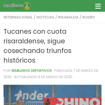
Saltar al contenido
INTERNACIONAL
/
NOTICIAS
/
RISARALDA
/
RUGBY
Tucanes con cuota
risaraldense, sigue
cosechando triunfos
históricos
POR
SEMILLEROS DEPORTIVOS
· PUBLICADA
7 DE MARZO DE
2020
· ACTUALIZADO
9 DE MARZO DE 2020