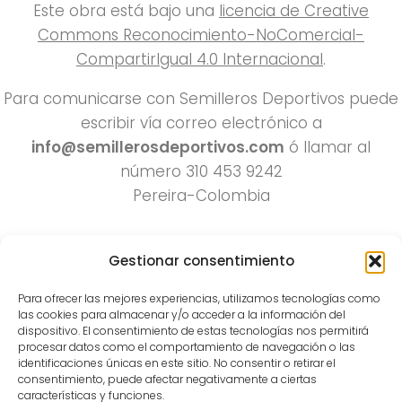
Este obra está bajo una
licencia de Creative
Commons Reconocimiento-NoComercial-
CompartirIgual 4.0 Internacional
.
Para comunicarse con Semilleros Deportivos puede
escribir vía correo electrónico a
info@semillerosdeportivos.com
ó llamar al
número 310 453 9242
Pereira-Colombia
Gestionar consentimiento
Para ofrecer las mejores experiencias, utilizamos tecnologías como
las cookies para almacenar y/o acceder a la información del
dispositivo. El consentimiento de estas tecnologías nos permitirá
procesar datos como el comportamiento de navegación o las
Todos los derechos reservados 2022.
identificaciones únicas en este sitio. No consentir o retirar el
consentimiento, puede afectar negativamente a ciertas
Funciona con
- Diseñado con el
Tema Hueman
características y funciones.