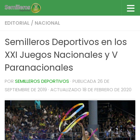
Saltar al contenido
EDITORIAL
/
NACIONAL
Semilleros Deportivos en los
XXI Juegos Nacionales y V
Paranacionales
POR
SEMILLEROS DEPORTIVOS
· PUBLICADA
26 DE
SEPTIEMBRE DE 2019
· ACTUALIZADO
18 DE FEBRERO DE 2020