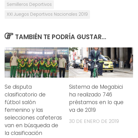
Semilleros Deportivos
XXI Juegos Deportivos Nacionales 2019
TAMBIÉN TE PODRÍA GUSTAR...
Se disputa
Sistema de Megabici
clasificatorio de
ha realizado 746
fútbol salón
préstamos en lo que
femenino y las
va de 2019
selecciones cafeteras
30 DE ENERO DE 2019
van en búsqueda de
la clasificación