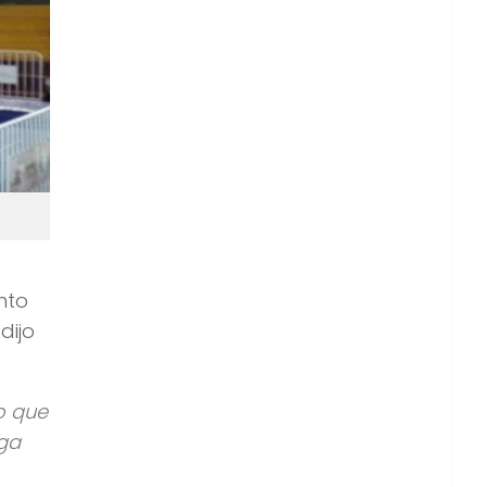
nto
dijo
o que
iga