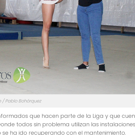
o / Pablo Bohórquez
 conformados que hacen parte de la Liga y que cue
nde todos sin problema utilizan las instalaciones
o se ha ido recuperando con el mantenimiento.