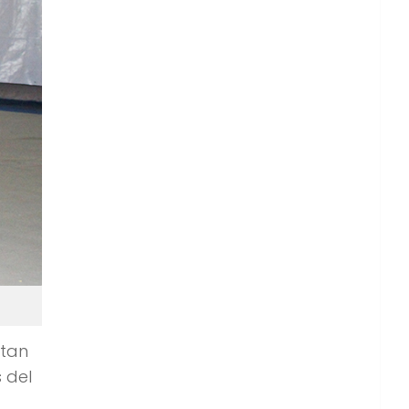
ntan
 del