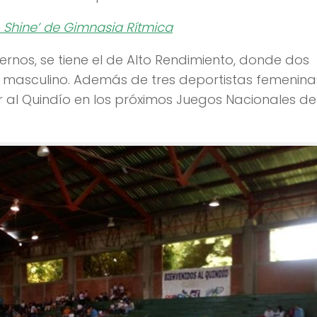
o Shine’ de Gimnasia Rítmica
rnos, se tiene el de Alto Rendimiento, donde dos
n masculino. Además de tres deportistas femenina
ar al Quindío en los próximos Juegos Nacionales de