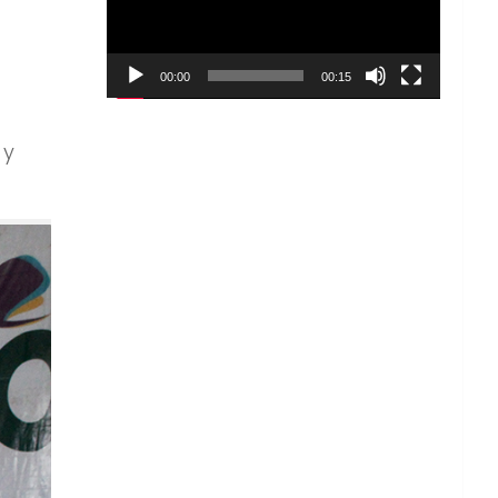
00:00
00:15
 y