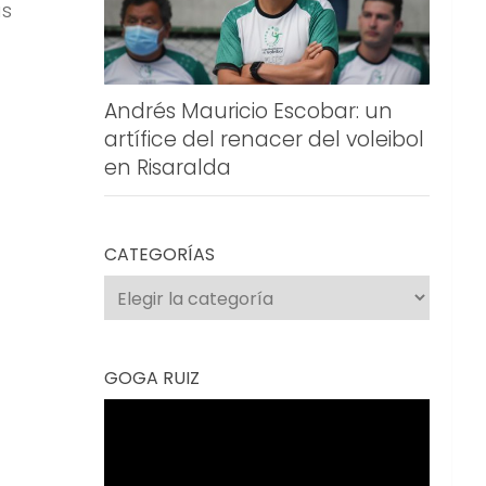
as
Andrés Mauricio Escobar: un
artífice del renacer del voleibol
en Risaralda
CATEGORÍAS
Categorías
GOGA RUIZ
Reproductor
de
vídeo