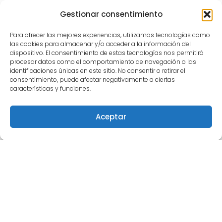
Gestionar consentimiento
Para ofrecer las mejores experiencias, utilizamos tecnologías como
las cookies para almacenar y/o acceder a la información del
dispositivo. El consentimiento de estas tecnologías nos permitirá
procesar datos como el comportamiento de navegación o las
Este obra está bajo una
licencia de Creative
identificaciones únicas en este sitio. No consentir o retirar el
Commons Reconocimiento-NoComercial-
consentimiento, puede afectar negativamente a ciertas
características y funciones.
CompartirIgual 4.0 Internacional
.
Para comunicarse con Semilleros Deportivos puede
Aceptar
escribir vía correo electrónico a
info@semillerosdeportivos.com
ó llamar al
número 310 453 9242
Pereira-Colombia