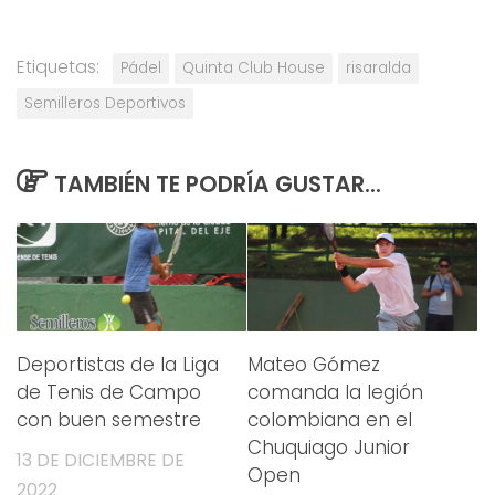
Etiquetas:
Pádel
Quinta Club House
risaralda
Semilleros Deportivos
TAMBIÉN TE PODRÍA GUSTAR...
Deportistas de la Liga
Mateo Gómez
de Tenis de Campo
comanda la legión
con buen semestre
colombiana en el
Chuquiago Junior
13 DE DICIEMBRE DE
Open
2022