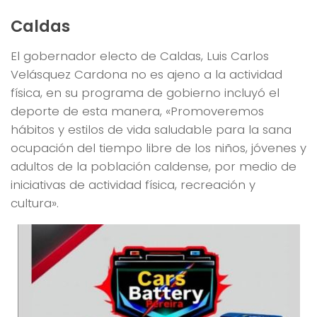
Caldas
El gobernador electo de Caldas, Luis Carlos
Velásquez Cardona no es ajeno a la actividad
física, en su programa de gobierno incluyó el
deporte de esta manera, «
Promoveremos
h
á
bitos y estilos de vida saludable para la sana
ocupaci
ó
n del tiempo libre de los ni
ñ
os, j
ó
venes y
adultos de la poblaci
ó
n caldense, por medio de
iniciativas de actividad f
í
sica, recreaci
ó
n y
cultura».