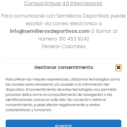
CompartirIgual 4.0 Internacional
.
Para comunicarse con Semilleros Deportivos puede
escribir vía correo electrónico a
info@semillerosdeportivos.com
ó llamar al
número 310 453 9242
Pereira-Colombia
Gestionar consentimiento
Para ofrecer las mejores experiencias, utilizamos tecnologías como
las cookies para almacenar y/o acceder a la información del
dispositivo. El consentimiento de estas tecnologías nos permitirá
procesar datos como el comportamiento de navegación o las
Todos los derechos reservados 2022.
identificaciones únicas en este sitio. No consentir o retirar el
consentimiento, puede afectar negativamente a ciertas
Funciona con
- Diseñado con el
Tema Hueman
características y funciones.
Aceptar