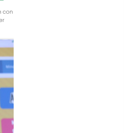
án con
er