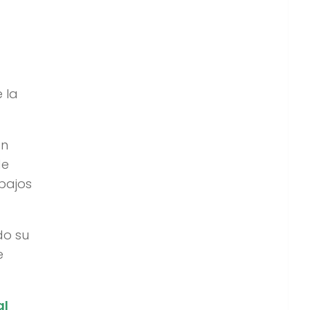
 la
ón
de
abajos
do su
e
al