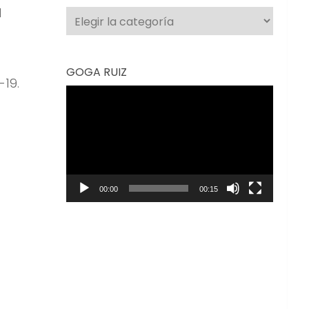
l
Categorías
GOGA RUIZ
19.
Reproductor
de
vídeo
00:00
00:15