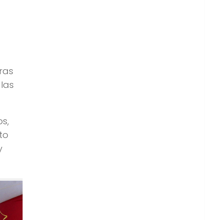
ras
las
s,
to
y