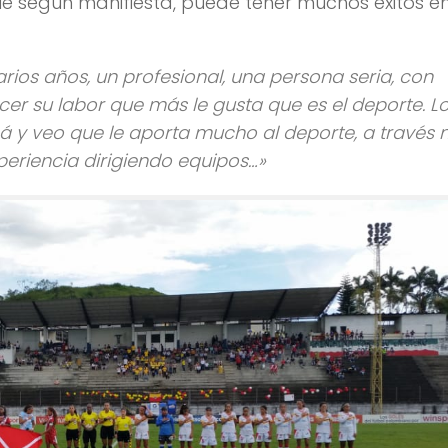
según manifiesta, puede tener muchos éxitos en
ios años, un profesional, una persona seria, con
er su labor que más le gusta que es el deporte. L
 y veo que le aporta mucho al deporte, a través 
xperiencia dirigiendo equipos…»