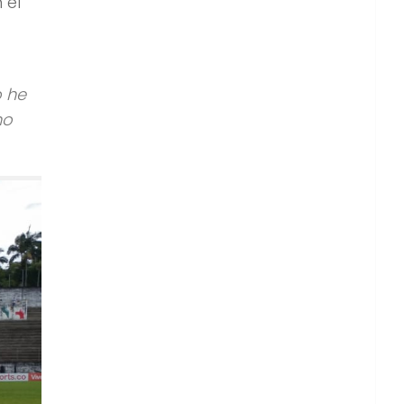
 el
o he
no