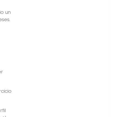
io un
eses.
er
cicio
fil