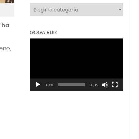
Categorías
r ha
GOGA RUIZ
Reproductor
eno,
de
vídeo
00:00
00:15