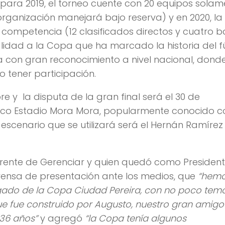
 para 2019, el torneo cuente con 20 equipos sola
organización manejará bajo reserva) y en 2020, la
 competencia (12 clasificados directos y cuatro b
alidad a la Copa que ha marcado la historia del f
con gran reconocimiento a nivel nacional, dond
o tener participación.
bre y la disputa de la gran final será el 30 de
ítico Estadio Mora Mora, popularmente conocido 
 escenario que se utilizará será el Hernán Ramírez
erente de Gerenciar y quien quedó como President
rensa de presentación ante los medios, que
“hem
egado de la Copa Ciudad Pereira, con no poco temo
e fue construido por Augusto, nuestro gran amigo
36 años”
y agregó
“la Copa tenía algunos