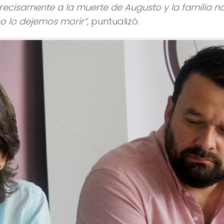
recisamente a la muerte de Augusto y la familia n
o lo dejemos morir”,
puntualizó.