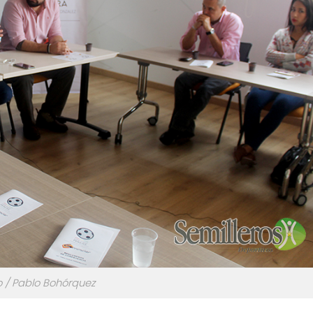
o / Pablo Bohórquez