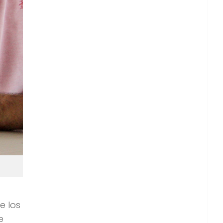
e los
e