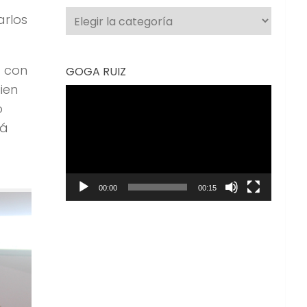
Categorías
arlos
a con
GOGA RUIZ
ien
Reproductor
o
de
rá
vídeo
00:00
00:15