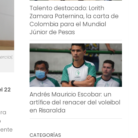
Talento destacado: Lorith
Zamara Paternina, la carta de
Colombia para el Mundial
Júnior de Pesas
rcial,
l 22
Andrés Mauricio Escobar: un
artífice del renacer del voleibol
en Risaralda
ira
o
dente
CATEGORÍAS