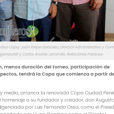
ivo Copa, Juan Felipe Gonzalez, Director Administrativo y Come
anizador y Carlos Andrés Jaramillo, Relaciones Públicas.
n, menos duración del torneo, participación de
spectos, tendrá la Copa que comienza a partir de
 y medio, arranca la renovada Copa Ciudad Pere
el homenaje a su fundador y creador, don August
igenciada por Luis Fernando Ossa, como el Presi