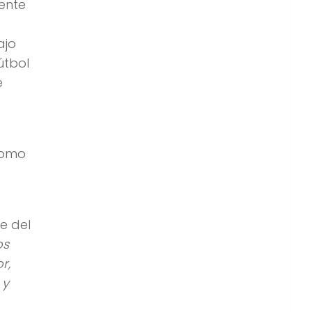
mente
ajo
útbol
e
como
e del
os
r,
 y