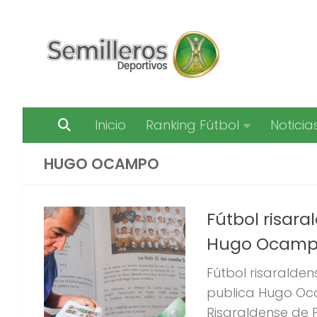
Saltar al contenido
Inicio
Ranking Fútbol
Noticia
HUGO OCAMPO
Fútbol risara
Hugo Ocampo
Fútbol risaralden
publica Hugo Oca
Risaraldense de 