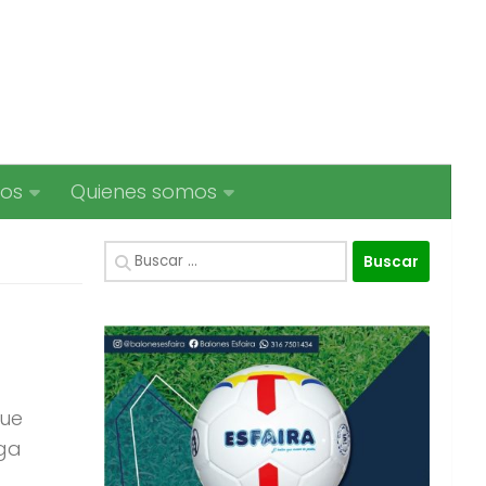
ios
Quienes somos
Buscar:
que
iga