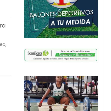
ra
eo,