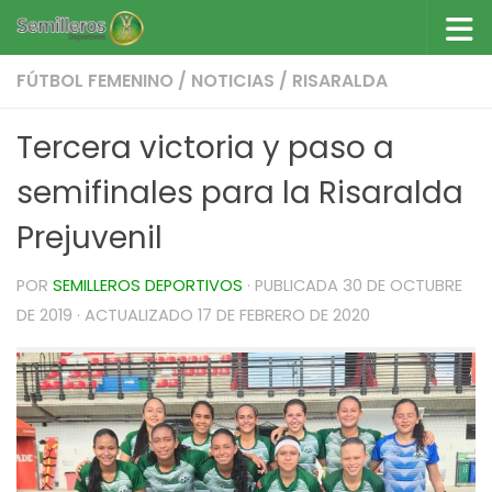
Saltar al contenido
FÚTBOL FEMENINO
/
NOTICIAS
/
RISARALDA
Tercera victoria y paso a
semifinales para la Risaralda
Prejuvenil
POR
SEMILLEROS DEPORTIVOS
· PUBLICADA
30 DE OCTUBRE
DE 2019
· ACTUALIZADO
17 DE FEBRERO DE 2020