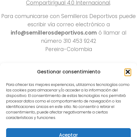
CompartirIgual 4.0 Internacional
.
Para comunicarse con Semilleros Deportivos puede
escribir vía correo electrónico a
info@semillerosdeportivos.com
ó llamar al
número 310 453 9242
Pereira-Colombia
Gestionar consentimiento
Para ofrecer las mejores experiencias, utilizamos tecnologías como
las cookies para almacenar y/o acceder a la información del
dispositivo. El consentimiento de estas tecnologías nos permitirá
procesar datos como el comportamiento de navegación o las
Todos los derechos reservados 2022.
identificaciones únicas en este sitio. No consentir o retirar el
consentimiento, puede afectar negativamente a ciertas
Funciona con
- Diseñado con el
Tema Hueman
características y funciones.
Aceptar