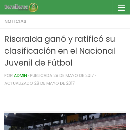
Saltar al contenido
NOTICIAS
Risaralda ganó y ratificó su
clasificación en el Nacional
Juvenil de Fútbol
POR
ADMIN
· PUBLICADA
28 DE MAYO DE 2017
·
ACTUALIZADO
28 DE MAYO DE 2017
Risaralda ganó y ratificó su clasificación en el
Nacional Juvenil de Fútbol