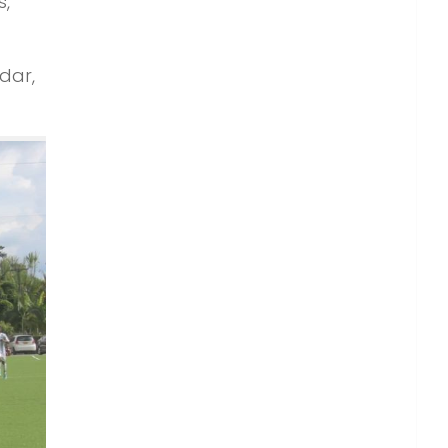
s,
dar,