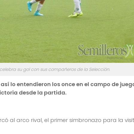
 celebra su gol con sus compañeros de la Selección.
y así lo entendieron los once en el campo de juego
victoria desde la partida.
ó al arco rival, el primer simbronazo para la visi