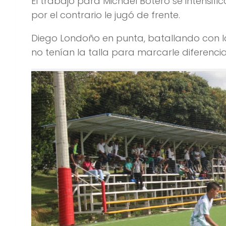
El trabajo para Michael Botero se intensific
por el contrario le jugó de frente.
Diego Londoño en punta, batallando con l
no tenían la talla para marcarle diferencia