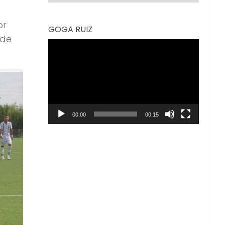
or
GOGA RUIZ
 de
Reproductor
de
vídeo
00:00
00:15