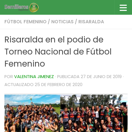
Saltar al contenido
FÚTBOL FEMENINO
/
NOTICIAS
/
RISARALDA
Risaralda en el podio de
Torneo Nacional de Fútbol
Femenino
POR
VALENTINA JIMENEZ
· PUBLICADA
27 DE JUNIO DE 2019
·
ACTUALIZADO
25 DE FEBRERO DE 2020