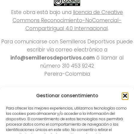
Este obra está bajo una
licencia de Creative
Commons Reconocimiento-NoComercial-
CompartirIgual 4.0 Internacional
.
Para comunicarse con Semilleros Deportivos puede
escribir vía correo electrónico a
info@semillerosdeportivos.com
ó llamar al
número 310 453 9242
Pereira-Colombia
Gestionar consentimiento
Para ofrecer las mejores experiencias, utilizamos tecnologías como
las cookies para almacenar y/o acceder a la información del
dispositivo. El consentimiento de estas tecnologías nos permitirá
procesar datos como el comportamiento de navegación o las
Todos los derechos reservados 2022.
identificaciones únicas en este sitio. No consentir o retirar el