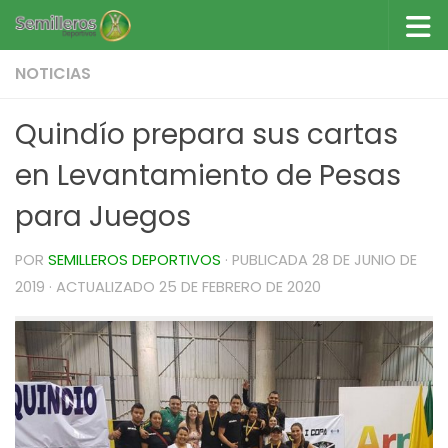
Saltar al contenido
NOTICIAS
Quindío prepara sus cartas
en Levantamiento de Pesas
para Juegos
POR
SEMILLEROS DEPORTIVOS
· PUBLICADA
28 DE JUNIO DE
2019
· ACTUALIZADO
25 DE FEBRERO DE 2020