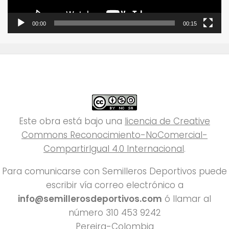
00:00
00:15
Este obra está bajo una
licencia de Creative
Commons Reconocimiento-NoComercial-
CompartirIgual 4.0 Internacional
.
Para comunicarse con Semilleros Deportivos puede
escribir vía correo electrónico a
info@semillerosdeportivos.com
ó llamar al
número 310 453 9242
Pereira-Colombia