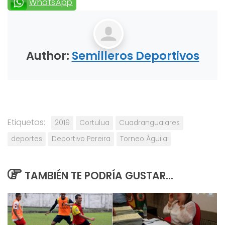
WhatsApp
Author:
Semilleros Deportivos
Etiquetas:
2019
Cortulua
Cuadrangualares
deportes
Deportivo Pereira
Torneo Águila
TAMBIÉN TE PODRÍA GUSTAR...