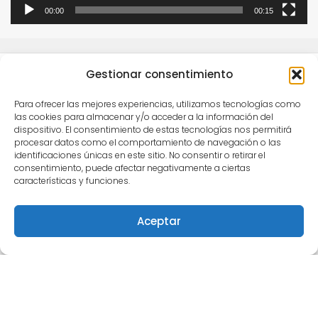
00:00
00:15
Gestionar consentimiento
Para ofrecer las mejores experiencias, utilizamos tecnologías como
las cookies para almacenar y/o acceder a la información del
dispositivo. El consentimiento de estas tecnologías nos permitirá
procesar datos como el comportamiento de navegación o las
Este obra está bajo una
licencia de Creative
identificaciones únicas en este sitio. No consentir o retirar el
Commons Reconocimiento-NoComercial-
consentimiento, puede afectar negativamente a ciertas
características y funciones.
CompartirIgual 4.0 Internacional
.
Para comunicarse con Semilleros Deportivos puede
Aceptar
escribir vía correo electrónico a
info@semillerosdeportivos.com
ó llamar al
número 310 453 9242
Pereira-Colombia