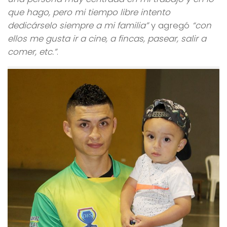
que hago, pero mi tiempo libre intento
dedicárselo siempre a mi familia”
y agregó
“con
ellos me gusta ir a cine, a fincas, pasear, salir a
comer, etc.”
.