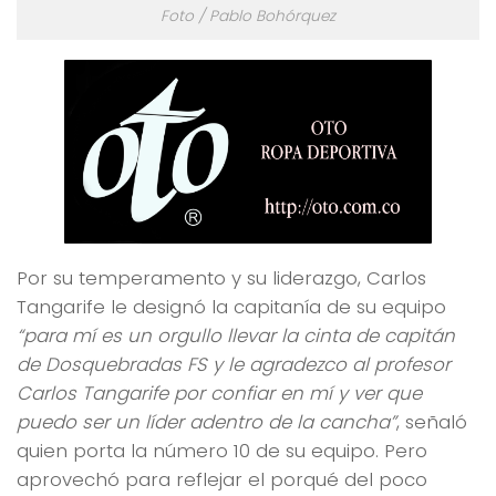
Foto / Pablo Bohórquez
Por su temperamento y su liderazgo, Carlos
Tangarife le designó la capitanía de su equipo
“para mí es un orgullo llevar la cinta de capitán
de Dosquebradas FS y le agradezco al profesor
Carlos Tangarife por confiar en mí y ver que
puedo ser un líder adentro de la cancha”
, señaló
quien porta la número 10 de su equipo. Pero
aprovechó para reflejar el porqué del poco