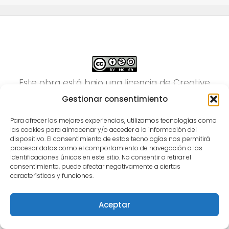
Este obra está bajo una
licencia de Creative
Commons Reconocimiento-NoComercial-
Gestionar consentimiento
CompartirIgual 4.0 Internacional
.
Para ofrecer las mejores experiencias, utilizamos tecnologías como
las cookies para almacenar y/o acceder a la información del
Para comunicarse con Semilleros Deportivos puede
dispositivo. El consentimiento de estas tecnologías nos permitirá
escribir vía correo electrónico a
procesar datos como el comportamiento de navegación o las
identificaciones únicas en este sitio. No consentir o retirar el
info@semillerosdeportivos.com
ó llamar al
consentimiento, puede afectar negativamente a ciertas
número 310 453 9242
características y funciones.
Pereira-Colombia
Aceptar