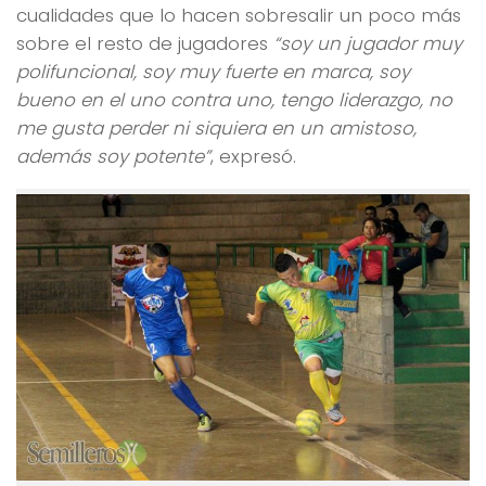
cualidades que lo hacen sobresalir un poco más
sobre el resto de jugadores
“soy un jugador muy
polifuncional, soy muy fuerte en marca, soy
bueno en el uno contra uno, tengo liderazgo, no
me gusta perder ni siquiera en un amistoso,
además soy potente”
, expresó.