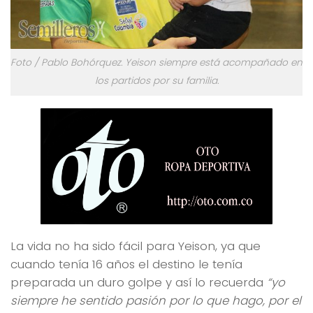
Foto / Pablo Bohórquez. Yeison siempre está acompañado en
los partidos por su familia.
La vida no ha sido fácil para Yeison, ya que
cuando tenía 16 años el destino le tenía
preparada un duro golpe y así lo recuerda
“yo
siempre he sentido pasión por lo que hago, por el