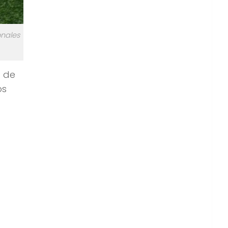
onales
a de
os