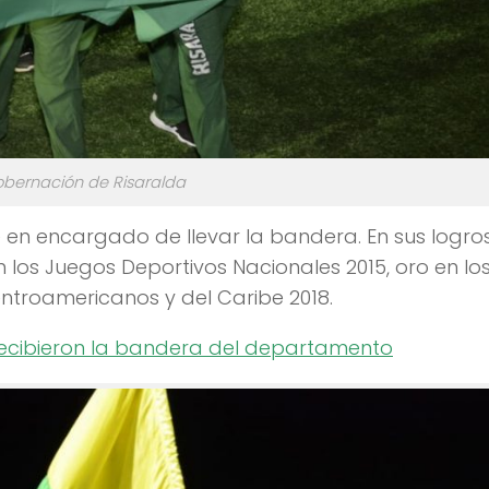
obernación de Risaralda
 en encargado de llevar la bandera. En sus logro
 los Juegos Deportivos Nacionales 2015, oro en lo
entroamericanos y del Caribe 2018.
 recibieron la bandera del departamento