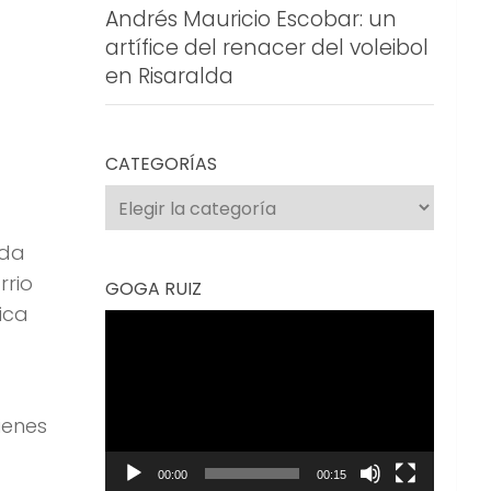
Andrés Mauricio Escobar: un
artífice del renacer del voleibol
en Risaralda
CATEGORÍAS
Categorías
ada
rrio
GOGA RUIZ
ica
Reproductor
de
vídeo
ienes
00:00
00:15