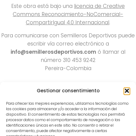
Este obra está bajo una
licencia de Creative
Commons Reconocimiento-NoComercial-
CompartirIgual 4.0 Internacional
.
Para comunicarse con Semilleros Deportivos puede
escribir vía correo electrónico a
info@semillerosdeportivos.com
ó llamar al
número 310 453 9242
Pereira-Colombia
Gestionar consentimiento
Para ofrecer las mejores experiencias, utilizamos tecnologías como
las cookies para almacenar y/o acceder a la información del
dispositivo. El consentimiento de estas tecnologías nos permitirá
procesar datos como el comportamiento de navegación o las
Todos los derechos reservados 2022.
identificaciones únicas en este sitio. No consentir o retirar el
consentimiento, puede afectar negativamente a ciertas
Funciona con
- Diseñado con el
Tema Hueman