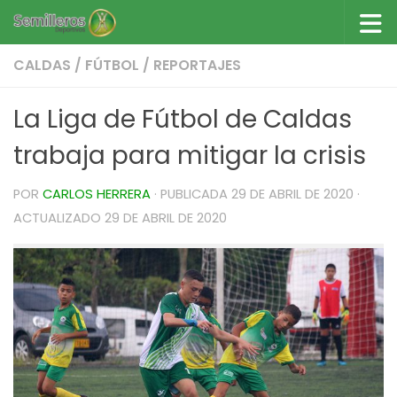
Saltar al contenido
CALDAS
/
FÚTBOL
/
REPORTAJES
La Liga de Fútbol de Caldas
trabaja para mitigar la crisis
POR
CARLOS HERRERA
· PUBLICADA
29 DE ABRIL DE 2020
·
ACTUALIZADO
29 DE ABRIL DE 2020