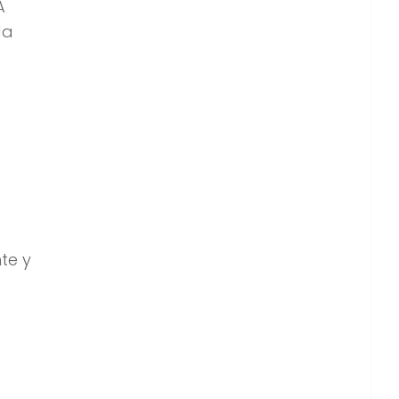
A
da
te y