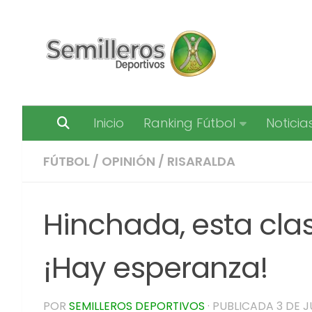
Saltar al contenido
Inicio
Ranking Fútbol
Noticia
FÚTBOL
/
OPINIÓN
/
RISARALDA
Hinchada, esta clas
¡Hay esperanza!
POR
SEMILLEROS DEPORTIVOS
· PUBLICADA
3 DE J