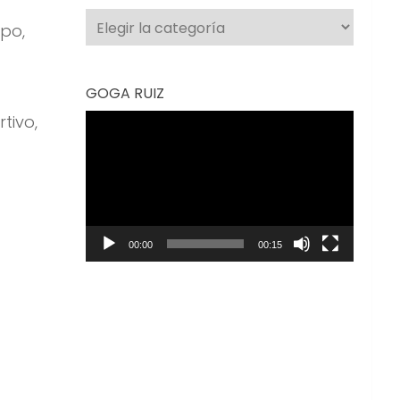
Categorías
ipo,
GOGA RUIZ
tivo,
Reproductor
de
vídeo
00:00
00:15