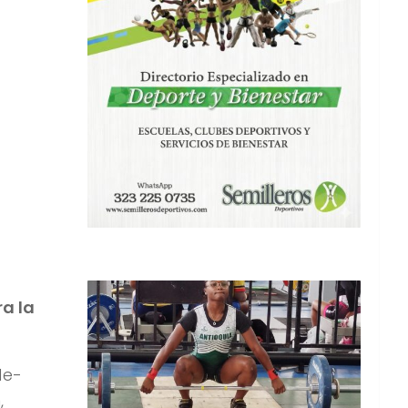
ra la
de-
,