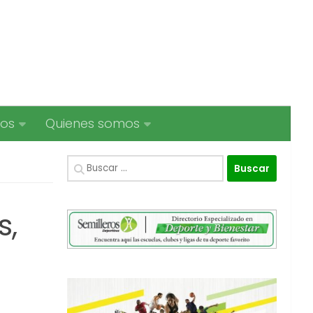
ios
Quienes somos
Buscar:
s,