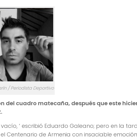
rín / Periodista Deportivo
ación del cuadro matecaña, después que este hicie
2.
acío, ‘ escribió Eduardo Galeano; pero en la tar
 el Centenario de Armenia con insaciable emoción