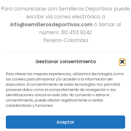
Para comunicarse con Semilleros Deportivos puede
escribir vía correo electrónico a
info@semillerosdeportivos.com
ó llamar al
número 310 453 9242
Pereira-Colombia
Gestionar consentimiento
Para ofrecer las mejores experiencias, utilizamos tecnologías como
las cookies para almacenar y/o acceder a la información del
dispositivo. El consentimiento de estas tecnologías nos permitirá
procesar datos como el comportamiento de navegación o las
Todos los derechos reservados 2022.
identificaciones únicas en este sitio. No consentir o retirar el
consentimiento, puede afectar negativamente a ciertas
Funciona con
- Diseñado con el
Tema Hueman
características y funciones.
Aceptar