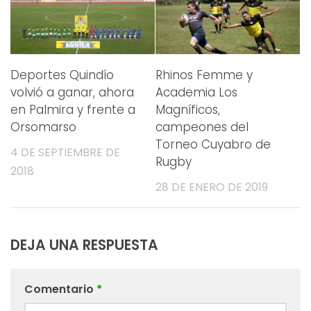
Deportes Quindío
Rhinos Femme y
volvió a ganar, ahora
Academia Los
en Palmira y frente a
Magníficos,
Orsomarso
campeones del
Torneo Cuyabro de
4 DE SEPTIEMBRE DE
Rugby
2018
28 DE ENERO DE 2019
DEJA UNA RESPUESTA
Comentario
*