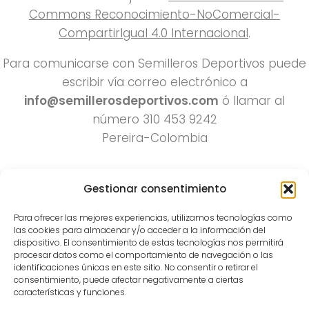
Commons Reconocimiento-NoComercial-
CompartirIgual 4.0 Internacional
.
Para comunicarse con Semilleros Deportivos puede
escribir vía correo electrónico a
info@semillerosdeportivos.com
ó llamar al
número 310 453 9242
Pereira-Colombia
Gestionar consentimiento
Para ofrecer las mejores experiencias, utilizamos tecnologías como
las cookies para almacenar y/o acceder a la información del
dispositivo. El consentimiento de estas tecnologías nos permitirá
procesar datos como el comportamiento de navegación o las
Todos los derechos reservados 2022.
identificaciones únicas en este sitio. No consentir o retirar el
consentimiento, puede afectar negativamente a ciertas
Funciona con
- Diseñado con el
Tema Hueman
características y funciones.