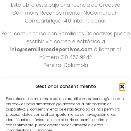
Este obra está bajo una
licencia de Creative
Commons Reconocimiento-NoComercial-
CompartirIgual 4.0 Internacional
.
Para comunicarse con Semilleros Deportivos puede
escribir vía correo electrónico a
info@semillerosdeportivos.com
ó llamar al
número 310 453 9242
Pereira-Colombia
Gestionar consentimiento
Para ofrecer las mejores experiencias, utilizamos tecnologías como
las cookies para almacenar y/o acceder a la información del
dispositivo. El consentimiento de estas tecnologías nos permitirá
procesar datos como el comportamiento de navegación o las
Todos los derechos reservados 2022.
identificaciones únicas en este sitio. No consentir o retirar el
consentimiento, puede afectar negativamente a ciertas
Funciona con
- Diseñado con el
Tema Hueman
características y funciones.