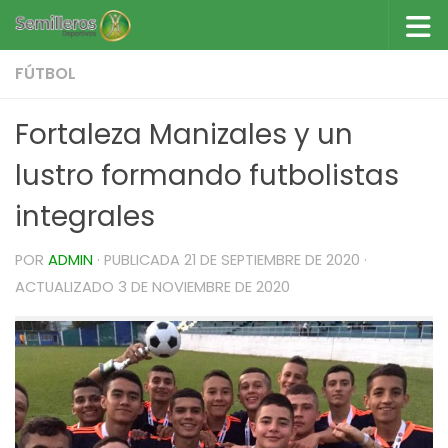
Saltar al contenido
FÚTBOL
Fortaleza Manizales y un
lustro formando futbolistas
integrales
POR
ADMIN
· PUBLICADA
21 DE SEPTIEMBRE DE 2020
·
ACTUALIZADO
3 DE NOVIEMBRE DE 2020