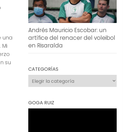
o
Andrés Mauricio Escobar: un
artífice del renacer del voleibol
e una
en Risaralda
 Mi
erzo
n su
CATEGORÍAS
Categorías
GOGA RUIZ
Reproductor
de
vídeo