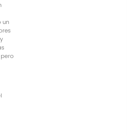
n
ó un
ores
 y
as
 pero
l