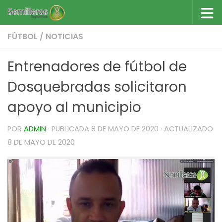
Saltar al contenido
FÚTBOL
/
NOTICIAS
Entrenadores de fútbol de
Dosquebradas solicitaron
apoyo al municipio
POR
ADMIN
· PUBLICADA
8 DE MAYO DE 2020
· ACTUALIZADO
8 DE MAYO DE 2020