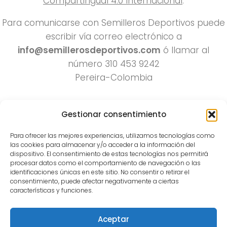
CompartirIgual 4.0 Internacional
.
Para comunicarse con Semilleros Deportivos puede
escribir vía correo electrónico a
info@semillerosdeportivos.com
ó llamar al
número 310 453 9242
Pereira-Colombia
Gestionar consentimiento
Para ofrecer las mejores experiencias, utilizamos tecnologías como
las cookies para almacenar y/o acceder a la información del
dispositivo. El consentimiento de estas tecnologías nos permitirá
procesar datos como el comportamiento de navegación o las
Todos los derechos reservados 2022.
identificaciones únicas en este sitio. No consentir o retirar el
consentimiento, puede afectar negativamente a ciertas
Funciona con
- Diseñado con el
Tema Hueman
características y funciones.
Aceptar