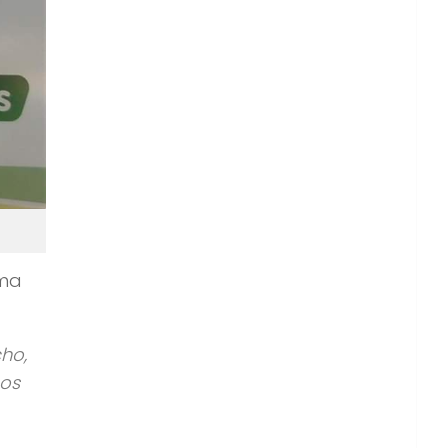
ima
ho,
mos