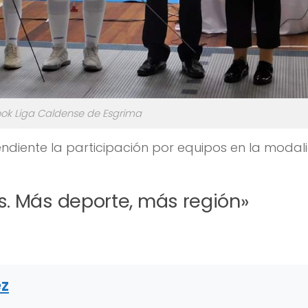
ook Liga Caldense de Esgrima
endiente la participación por equipos en la moda
. Más deporte, más región»
ez