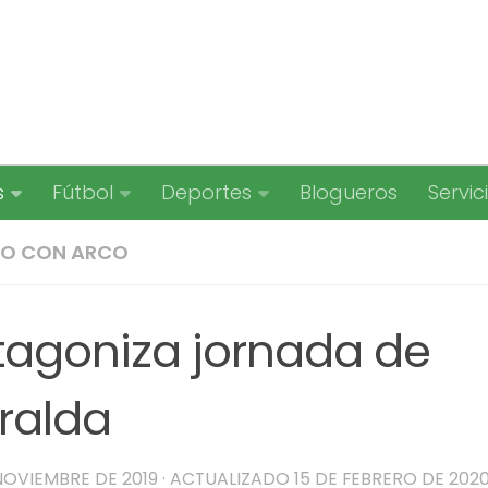
s
Fútbol
Deportes
Blogueros
Servic
RO CON ARCO
otagoniza jornada de
ralda
 NOVIEMBRE DE 2019
· ACTUALIZADO
15 DE FEBRERO DE 202