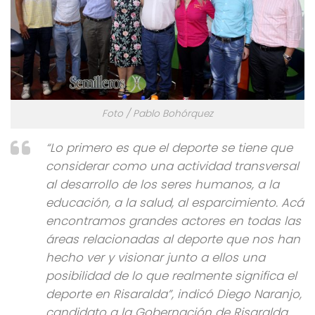
Foto / Pablo Bohórquez
“Lo primero es que el deporte se tiene que
considerar como una actividad transversal
al desarrollo de los seres humanos, a la
educación, a la salud, al esparcimiento. Acá
encontramos grandes actores en todas las
áreas relacionadas al deporte que nos han
hecho ver y visionar junto a ellos una
posibilidad de lo que realmente significa el
deporte en Risaralda”, indicó Diego Naranjo,
candidato a la Gobernación de Risaralda.