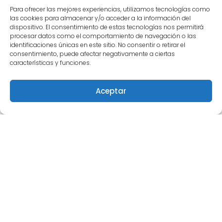
Para ofrecer las mejores experiencias, utilizamos tecnologías como
las cookies para almacenar y/o acceder a la información del
dispositivo. El consentimiento de estas tecnologías nos permitirá
procesar datos como el comportamiento de navegación o las
Este obra está bajo una
licencia de Creative
identificaciones únicas en este sitio. No consentir o retirar el
Commons Reconocimiento-NoComercial-
consentimiento, puede afectar negativamente a ciertas
características y funciones.
CompartirIgual 4.0 Internacional
.
Para comunicarse con Semilleros Deportivos puede
Aceptar
escribir vía correo electrónico a
info@semillerosdeportivos.com
ó llamar al
número 310 453 9242
Pereira-Colombia