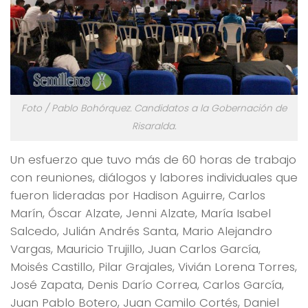
Foto / Pablo Bohórquez. Candidatos a la Gobernación de
Risaralda.
Un esfuerzo que tuvo más de 60 horas de trabajo
con reuniones, diálogos y labores individuales que
fueron lideradas por Hadison Aguirre, Carlos
Marín, Óscar Alzate, Jenni Alzate, María Isabel
Salcedo, Julián Andrés Santa, Mario Alejandro
Vargas, Mauricio Trujillo, Juan Carlos García,
Moisés Castillo, Pilar Grajales, Vivián Lorena Torres,
José Zapata, Denis Darío Correa, Carlos García,
Juan Pablo Botero, Juan Camilo Cortés, Daniel