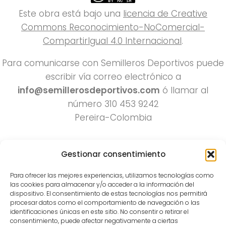
Este obra está bajo una
licencia de Creative
Commons Reconocimiento-NoComercial-
CompartirIgual 4.0 Internacional
.
Para comunicarse con Semilleros Deportivos puede
escribir vía correo electrónico a
info@semillerosdeportivos.com
ó llamar al
número 310 453 9242
Pereira-Colombia
Gestionar consentimiento
Para ofrecer las mejores experiencias, utilizamos tecnologías como
las cookies para almacenar y/o acceder a la información del
dispositivo. El consentimiento de estas tecnologías nos permitirá
procesar datos como el comportamiento de navegación o las
Todos los derechos reservados 2022.
identificaciones únicas en este sitio. No consentir o retirar el
consentimiento, puede afectar negativamente a ciertas