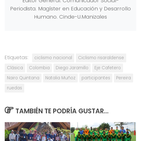
Editor General. Comunicador Social-
Periodista. Magíster en Educación y Desarrollo
Humano. Cinde-U.Manizales
Etiquetas:
ciclismo nacional
Ciclismo risaraldense
Clásica
Colombia
Diego Jaramillo
Eje Cafetero
Nairo Quintana
Natalia Muñoz
participantes
Pereira
ruedas
TAMBIÉN TE PODRÍA GUSTAR...