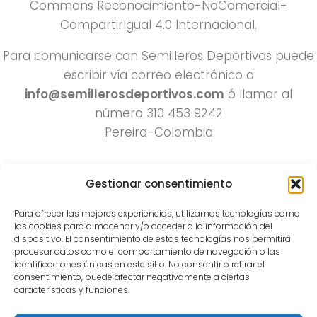
Commons Reconocimiento-NoComercial-
CompartirIgual 4.0 Internacional
.
Para comunicarse con Semilleros Deportivos puede
escribir vía correo electrónico a
info@semillerosdeportivos.com
ó llamar al
número 310 453 9242
Pereira-Colombia
Gestionar consentimiento
Para ofrecer las mejores experiencias, utilizamos tecnologías como
las cookies para almacenar y/o acceder a la información del
dispositivo. El consentimiento de estas tecnologías nos permitirá
procesar datos como el comportamiento de navegación o las
Todos los derechos reservados 2022.
identificaciones únicas en este sitio. No consentir o retirar el
consentimiento, puede afectar negativamente a ciertas
Funciona con
- Diseñado con el
Tema Hueman
características y funciones.