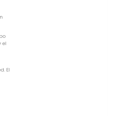
un
epo
 el
d. El