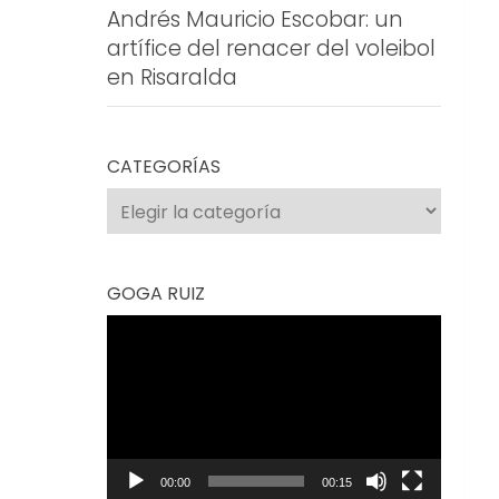
Andrés Mauricio Escobar: un
artífice del renacer del voleibol
en Risaralda
CATEGORÍAS
Categorías
GOGA RUIZ
Reproductor
de
vídeo
00:00
00:15