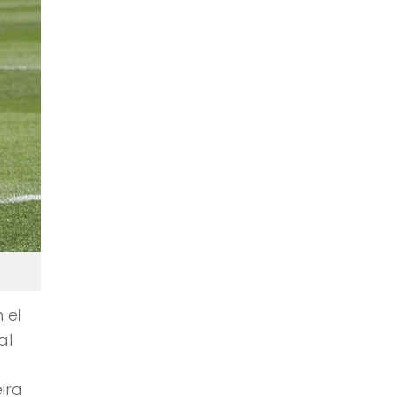
 el
al
ira