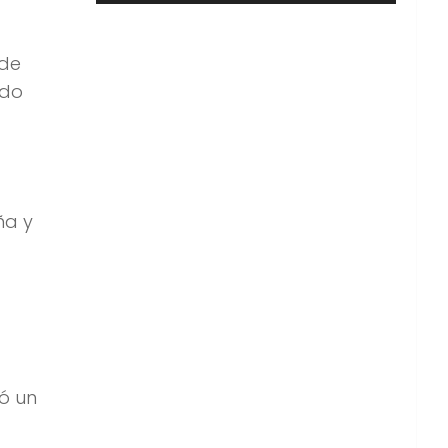
 de
ndo
ña y
ó un