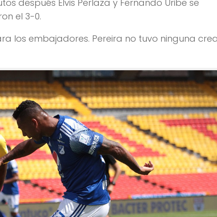
os después Elvis Perlaza y Fernando Uribe se
on el 3-0.
para los embajadores. Pereira no tuvo ninguna cre