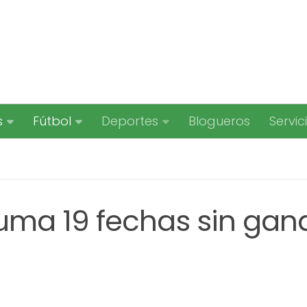
s
Fútbol
Deportes
Blogueros
Servic
suma 19 fechas sin gan