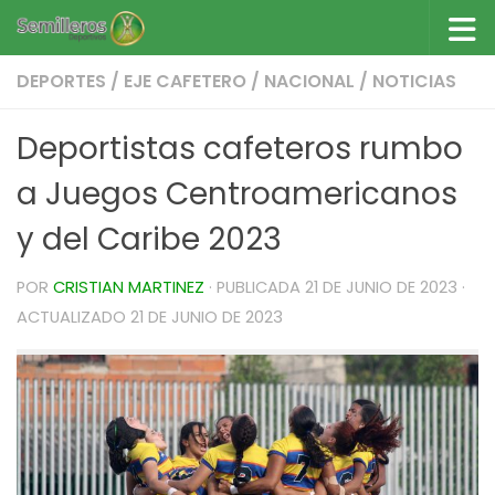
Saltar al contenido
DEPORTES
/
EJE CAFETERO
/
NACIONAL
/
NOTICIAS
Deportistas cafeteros rumbo
a Juegos Centroamericanos
y del Caribe 2023
POR
CRISTIAN MARTINEZ
· PUBLICADA
21 DE JUNIO DE 2023
·
ACTUALIZADO
21 DE JUNIO DE 2023