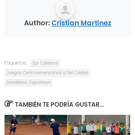
Author:
Cristian Martinez
Etiquetas:
Eje Cafetero
Juegos Centroamericanos y Del Caribe
Semilleros Deportivos
TAMBIÉN TE PODRÍA GUSTAR...