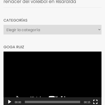
renacer del voleibol en Risaralda
CATEGORÍAS
Categorías
GOGA RUIZ
Reproductor
de
vídeo
00:00
00:15