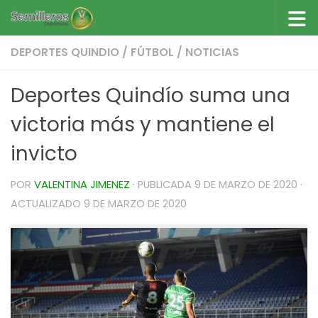
Saltar al contenido
DEPORTES QUINDIO
/
FÚTBOL
/
NOTICIAS
Deportes Quindío suma una
victoria más y mantiene el
invicto
POR
VALENTINA JIMENEZ
· PUBLICADA
9 DE MARZO DE 2020
·
ACTUALIZADO
9 DE MARZO DE 2020