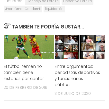
Etiquetas:
Concejo de Pereira
Deportivo Pereira
Jhon Omar Candamil
liquidación
TAMBIÉN TE PODRÍA GUSTAR...
El fútbol femenino
Entre argumentos:
también tiene
periodistas deportivos
historias por contar
y funcionarios
públicos
20 DE FEBRERO DE 2018
3 DE JULIO DE 2020