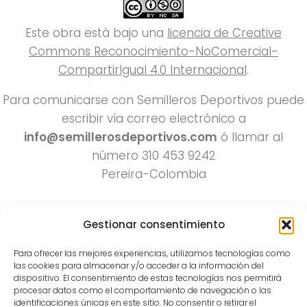
Este obra está bajo una
licencia de Creative
Commons Reconocimiento-NoComercial-
CompartirIgual 4.0 Internacional
.
Para comunicarse con Semilleros Deportivos puede
escribir vía correo electrónico a
info@semillerosdeportivos.com
ó llamar al
número 310 453 9242
Pereira-Colombia
Gestionar consentimiento
Para ofrecer las mejores experiencias, utilizamos tecnologías como
las cookies para almacenar y/o acceder a la información del
dispositivo. El consentimiento de estas tecnologías nos permitirá
procesar datos como el comportamiento de navegación o las
Todos los derechos reservados 2022.
identificaciones únicas en este sitio. No consentir o retirar el