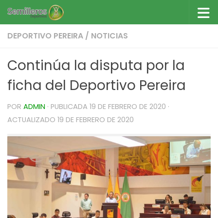
Saltar al contenido
DEPORTIVO PEREIRA
/
NOTICIAS
Continúa la disputa por la
ficha del Deportivo Pereira
POR
ADMIN
· PUBLICADA
19 DE FEBRERO DE 2020
·
ACTUALIZADO
19 DE FEBRERO DE 2020