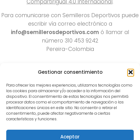
CompartirIgual 4.0 Internacional
.
Para comunicarse con Semilleros Deportivos puede
escribir vía correo electrónico a
info@semillerosdeportivos.com
ó llamar al
número 310 453 9242
Pereira-Colombia
Gestionar consentimiento
Para ofrecer las mejores experiencias, utilizamos tecnologías como
las cookies para almacenar y/o acceder a la información del
dispositivo. El consentimiento de estas tecnologías nos permitirá
procesar datos como el comportamiento de navegación o las
Todos los derechos reservados 2022.
identificaciones únicas en este sitio. No consentir o retirar el
consentimiento, puede afectar negativamente a ciertas
Funciona con
- Diseñado con el
Tema Hueman
características y funciones.
Aceptar